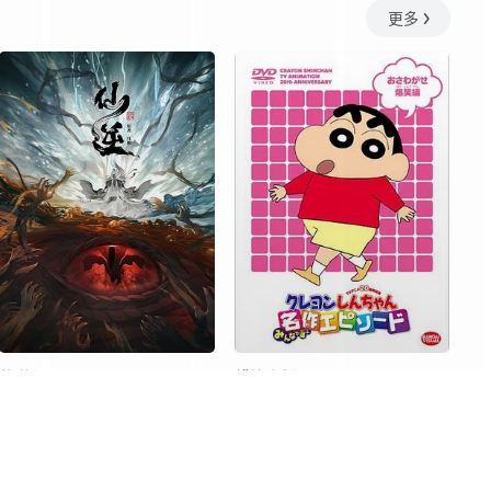
更多
仙逆
蜡笔小新
更新至第152集
更新至第1181集