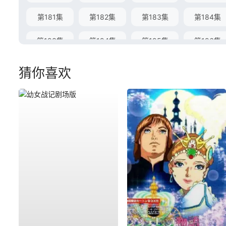
第181集
第182集
第183集
第184集
第193集
第194集
第195集
第196集
第205集
第206集
第207集
第208集
猜你喜欢
第217集
第218集
第219集
第220集
第229集
第230集
第231集
第232集
第241集
第242集
第243集
第244集
第253集
第254集
第255集
第256集
第265集
第266集
第267集
第268集
第277集
第278集
第279集
第280集