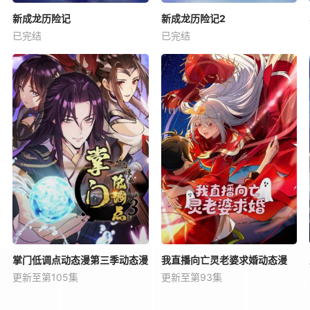
第293集
第294集
第295集
第296集
新成龙历险记
新成龙历险记2
已完结
已完结
第305集
第306集
第307集
第308集
第317集
第318集
第319集
第320集
第329集
第330集
第331集
第332集
第341集
第342集
第343集
第344集
第353集
第354集
第355集
第356集
第365集
第366集
掌门低调点动态漫第三季动态漫
我直播向亡灵老婆求婚动态漫
更新至第105集
更新至第93集