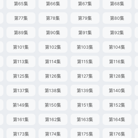
第65集
第66集
第67集
第68集
第77集
第78集
第79集
第80集
第89集
第90集
第91集
第92集
第101集
第102集
第103集
第104集
第113集
第114集
第115集
第116集
第125集
第126集
第127集
第128集
第137集
第138集
第139集
第140集
第149集
第150集
第151集
第152集
第161集
第162集
第163集
第164集
第173集
第174集
第175集
第176集