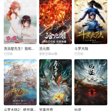
洗浴屋先生！我和那家伙在女浴池！？
沧元图
斗罗大陆
已完结
更新至第89集
已完结
斗罗大陆2：绝世唐门
完美世界
仙逆