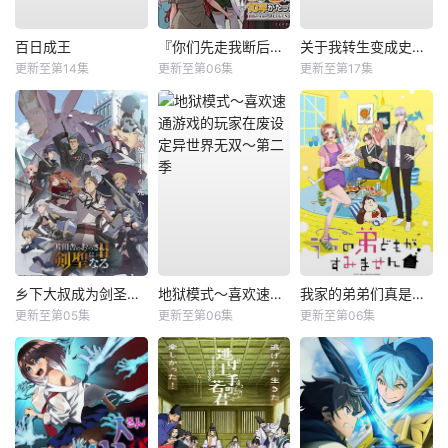
百日成王
『你们先走我断后』，于是10年后我成为了传说
关于我转生变成史莱姆这档事第四季
更新至第14集
更新至第06集
更新至第17集
乡下大叔成为剑圣第二季
地狱模式～喜欢速通游戏的玩家在废设定异世界无双～第二季
我家的弟弟们真是让您费心了
更新至第05集
更新至第06集
更新至第06集