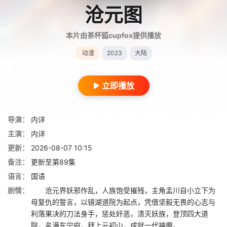
沧元图
本片由茶杯狐cupfox提供播放
动漫
2023
大陆
立即播放
导演：
内详
主演：
内详
更新：
2026-08-07 10:15
备注：
更新至第89集
语言：
国语
剧情：
沧元界妖邪作乱，人族饱受摧残，主角孟川自小立下为
母复仇的誓言，以镜湖道院为起点，凭借坚毅无畏的心志与
利落果决的刀法身手，惩处奸恶，溃灭妖族，登顶四大道
院，名满东宁府，拜上元初山，成就一代神魔。