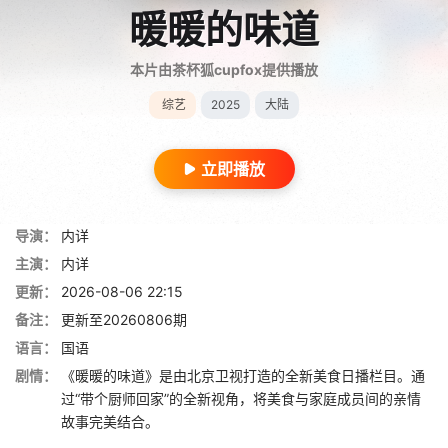
暖暖的味道
本片由茶杯狐cupfox提供播放
综艺
2025
大陆
立即播放
导演：
内详
主演：
内详
更新：
2026-08-06 22:15
备注：
更新至20260806期
语言：
国语
剧情：
《暖暖的味道》是由北京卫视打造的全新美食日播栏目。通
过“带个厨师回家”的全新视角，将美食与家庭成员间的亲情
故事完美结合。