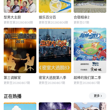
型男大主厨
娱乐百分百
合宿相亲2
更新至第20260806期
更新至第20260806期
更新至07期
第三调解室
密室大逃脱第八季
超棒的我们第二季
更新至20260807期
更新至20260807期
更新至20260807期
正在热播
更多