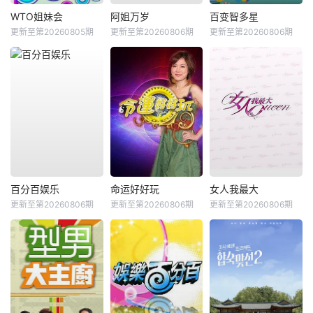
WTO姐妹会
阿姐万岁
百变智多星
更新至第20260805期
更新至第20260806期
更新至第20260806期
百分百娱乐
命运好好玩
女人我最大
更新至第20260806期
更新至第20260806期
更新至第20260806期