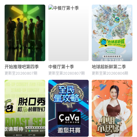
开始推理吧第四季
中餐厅第十季
地球超新鲜第二季
更新至20260807期
更新至第20260807期
更新至第20260806期