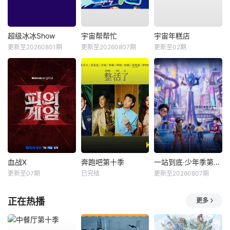
超级冰冰Show
宇宙帮帮忙
宇宙年糕店
更新至20260801期
更新至20260807期
更新至02期
血战X
奔跑吧第十季
一站到底·少年季第2季
更新至07期
已完结
更新至20260807期
正在热播
更多