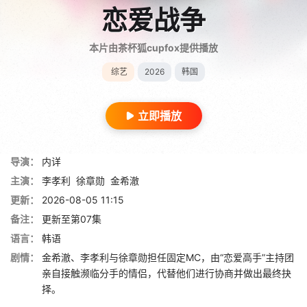
恋爱战争
本片由茶杯狐cupfox提供播放
综艺
2026
韩国
立即播放
导演：
内详
主演：
李孝利
徐章勋
金希澈
更新：
2026-08-05 11:15
备注：
更新至第07集
语言：
韩语
剧情：
金希澈、李孝利与徐章勋担任固定MC，由“恋爱高手”主持团
亲自接触濒临分手的情侣，代替他们进行协商并做出最终抉
择。