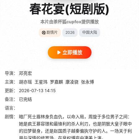
春花宴(短剧版)
本片由茶杯狐cupfox提供播放
剧情片
2026
中国大陆
立即播放
导演：
邓亮宏
主演：
胡亦瑶
王星玮
罗嘉麒
康凌骁
张永博
更新：
2026-07-13 14:15
备注：
已完结
语言：
剧情：
暗厂死士眉林身负血仇，以命入局，周旋于多位男子之间：
她是疯王慕容璟和最锋利的杀人利刃，也是阴狠大皇子眼中
的旧梦替身，还是赵国质子越秦偏执守护的人。一场关于利
用与深情的修罗场，在皇权博弈中凄美上演。