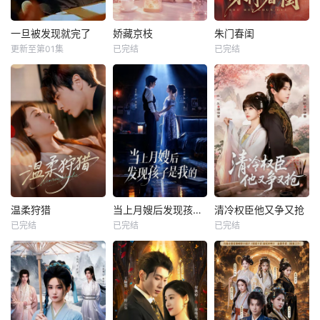
一旦被发现就完了
娇藏京枝
朱门春闺
更新至第01集
已完结
已完结
温柔狩猎
当上月嫂后发现孩子是我的
清冷权臣他又争又抢
已完结
已完结
已完结