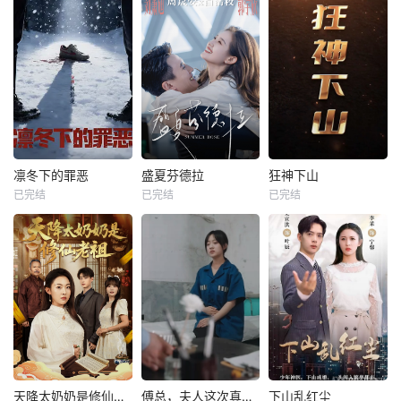
凛冬下的罪恶
盛夏芬德拉
狂神下山
已完结
已完结
已完结
天降太奶奶是修仙老祖
傅总，夫人这次真的死了
下山乱红尘