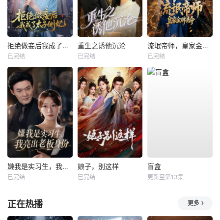
拒绝做妾后我成了太子侧妃
重生之诱他沉沦
流氓帝师，皇家金牌县令
已完结
已完结
已完结
嫌我是实习生，我亮出老板身份
娘子，别这样
盲盒
已完结
已完结
更新至第13集
正在热播
更多