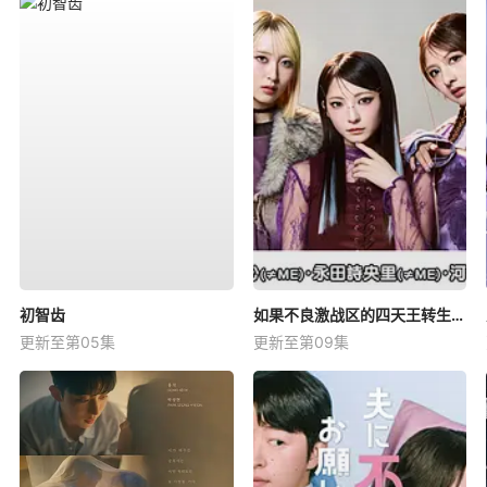
初智齿
如果不良激战区的四天王转生成了偶像团体？
更新至第05集
更新至第09集