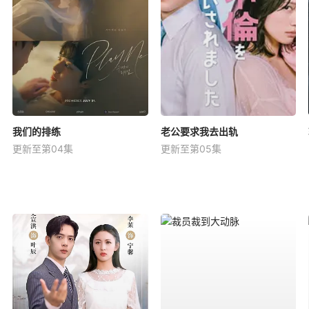
我们的排练
老公要求我去出轨
更新至第04集
更新至第05集