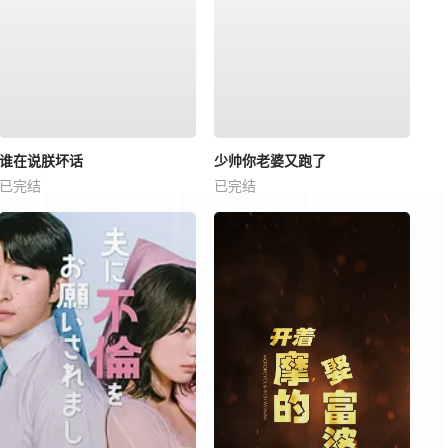
谁在说朕坏话
少帅你老婆又跑了
已完结
已完结