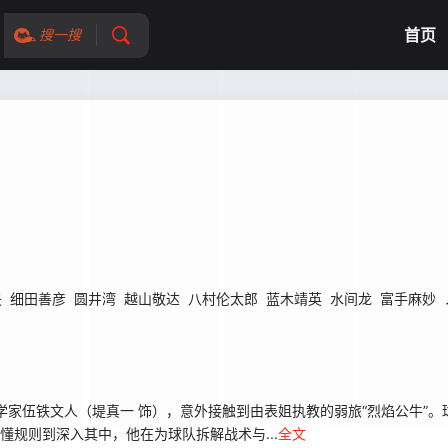
首页
搜一搜
矢
细田善彦
圆井湾
越山敬达
八村伦太郎
蓝木靖英
水间龙
富手麻妙
家伍铁文人（堤真一 饰），意外接触到由表姐执教的弱旅“烈焰公牛”。
懂规则到深入其中，他在为球队拆解战术与...
全文