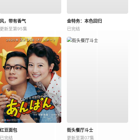
风，带有香气
金特务：本色回归
更新至第95集
已完结
红豆面包
街头餐厅斗士
已完结
更新至第07集