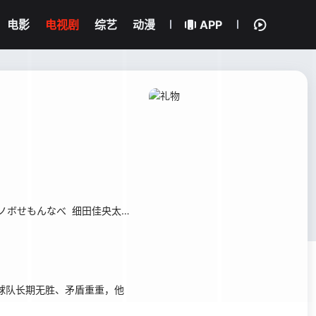
电影
电视剧
综艺
动漫
APP
ノボせもんなべ
细田佳央太
真飞圣
宫崎优
麻生祐未
菅原大吉
杢代
球队长期无胜、矛盾重重，他