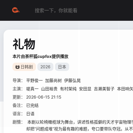
礼物
本片由茶杯狐cupfox提供播放
日韩剧
2026
日本
导演：
平野俊一
加藤尚树
伊藤弘晃
主演：
堤真一
山田裕贵
有村架纯
安田显
吉濑美智子
本田响
更新：
2026-06-15 21:15
备注：
已完结
语言：
日语
剧情：
本剧以轮椅橄榄球为舞台，讲述性格孤僻的天才宇宙物理学
却把“问题成堆”视为最有趣的难题，夸口要带队夺冠。从不