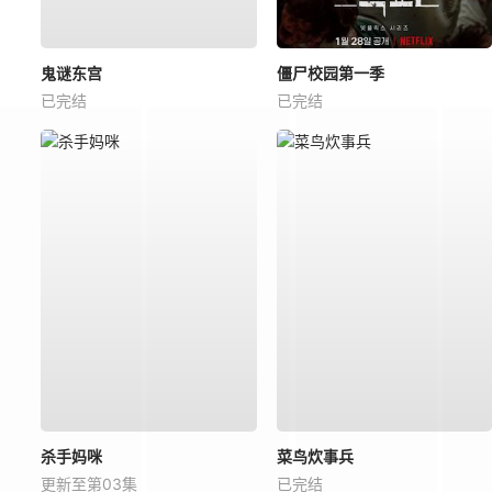
鬼谜东宫
僵尸校园第一季
已完结
已完结
杀手妈咪
菜鸟炊事兵
更新至第03集
已完结