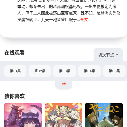
举动，却令未出世的赵赫洲根基尽毁，一出生便被定为废
人，母子二人因此被逐出至尊赵家。殊不知，赵赫洲实为修
罗魔神转世，九天十地皆曾臣服于...
全文
在线观看
切换节点
第01集
第02集
第03集
第04集
第05集
猜你喜欢