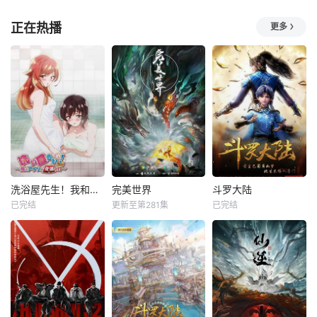
正在热播
更多
洗浴屋先生！我和那家伙在女浴池！？
完美世界
斗罗大陆
已完结
更新至第281集
已完结