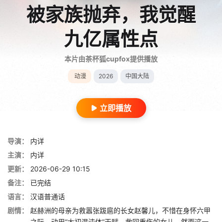
被家族抛弃，我觉醒
九亿属性点
本片由茶杯狐cupfox提供播放
动漫
2026
中国大陆
立即播放
导演：
内详
主演：
内详
更新：
2026-06-29 10:15
备注：
已完结
语言：
汉语普通话
剧情：
赵赫洲的母亲为救嚣张跋扈的长女赵馨儿，不惜在身怀六甲
之际，动用“太初混沌体”天赋，救回重伤的女儿。然而这一