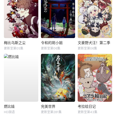
梅比乌斯之尘
令和的斑小姐
文豪野犬汪！第二季
更新至第05集
更新至第06集
更新至第06集
燃比娃
完美世界
考拉绘日记
HD国语
更新至第281集
更新至第43集