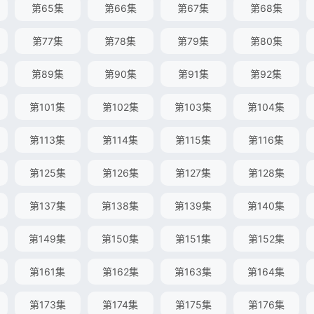
第65集
第66集
第67集
第68集
第77集
第78集
第79集
第80集
第89集
第90集
第91集
第92集
第101集
第102集
第103集
第104集
第113集
第114集
第115集
第116集
第125集
第126集
第127集
第128集
第137集
第138集
第139集
第140集
第149集
第150集
第151集
第152集
第161集
第162集
第163集
第164集
第173集
第174集
第175集
第176集