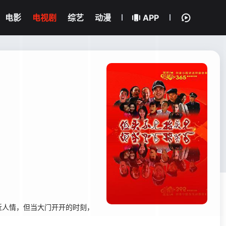
电影
电视剧
综艺
动漫
APP
人情，但当大门开开的时刻，