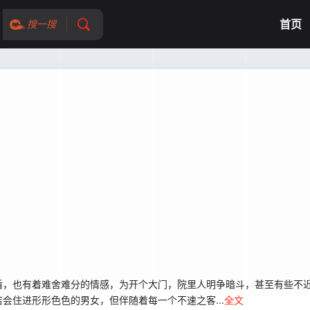
首页
搜一搜
，也有着难舍难分的情感，为开个大门，院里人明争暗斗，甚至有些不近
会住进形形色色的男女，但伴随着每一个不速之客...
全文