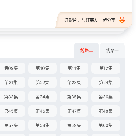
好影片，与好朋友一起分享
线路二
线路一
第09集
第10集
第11集
第12集
第21集
第22集
第23集
第24集
第33集
第34集
第35集
第36集
第45集
第46集
第47集
第48集
第57集
第58集
第59集
第60集