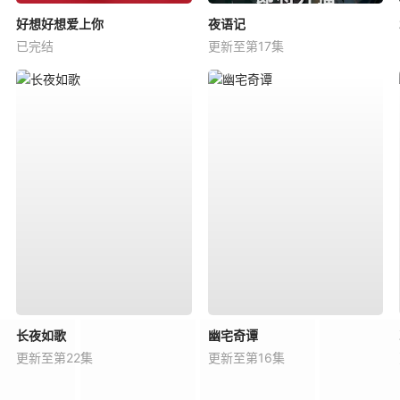
第293集
第294集
第295集
第296集
好想好想爱上你
夜语记
已完结
更新至第17集
第305集
第306集
第307集
第308集
第317集
第318集
第319集
第320集
第329集
第330集
第331集
第332集
第341集
第342集
第343集
第344集
第353集
第354集
第355集
第356集
长夜如歌
幽宅奇谭
更新至第22集
更新至第16集