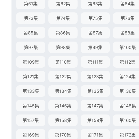
第61集
第62集
第63集
第64集
第73集
第74集
第75集
第76集
第85集
第86集
第87集
第88集
第97集
第98集
第99集
第100集
第109集
第110集
第111集
第112集
第121集
第122集
第123集
第124集
第133集
第134集
第135集
第136集
第145集
第146集
第147集
第148集
第157集
第158集
第159集
第160集
第169集
第170集
第171集
第172集