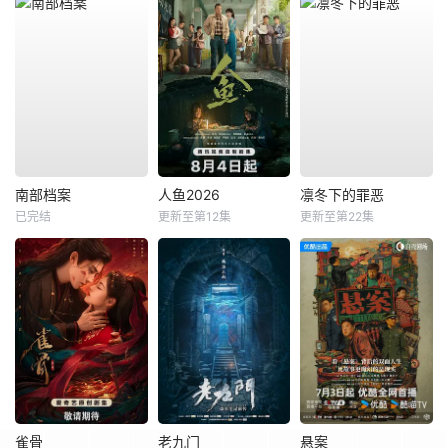
南部档案
人鱼2026
凛冬下的罪恶
已完结
更新至第12集
更新至第22集
雀骨
老九门
悬案