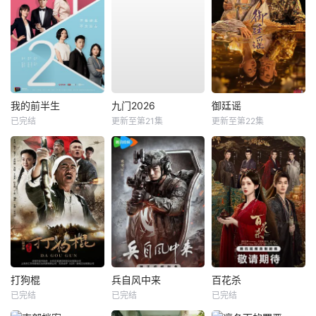
我的前半生
九门2026
御廷谣
已完结
更新至第21集
更新至第22集
打狗棍
兵自风中来
百花杀
已完结
已完结
已完结