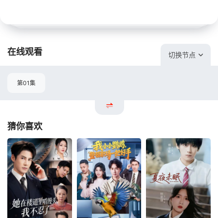
在线观看
切换节点
第01集
猜你喜欢