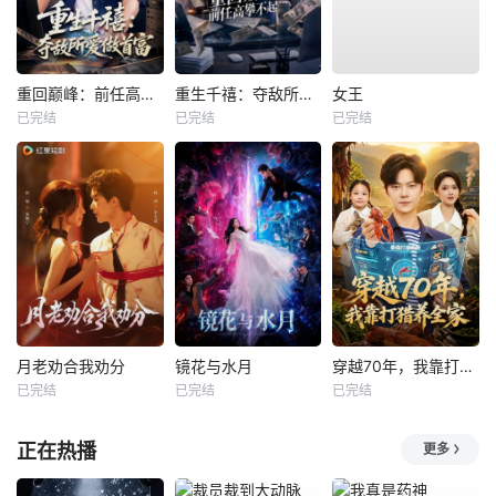
重回巅峰：前任高攀不起
重生千禧：夺敌所爱做首富
女王
已完结
已完结
已完结
月老劝合我劝分
镜花与水月
穿越70年，我靠打猎养全家
已完结
已完结
已完结
正在热播
更多