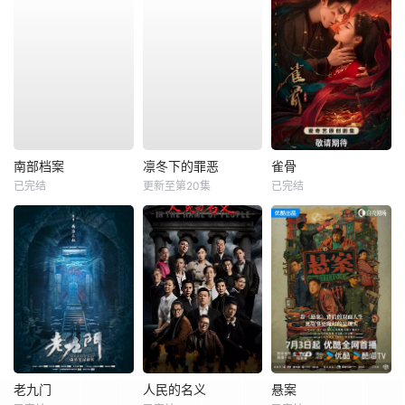
南部档案
凛冬下的罪恶
雀骨
已完结
更新至第20集
已完结
老九门
人民的名义
悬案