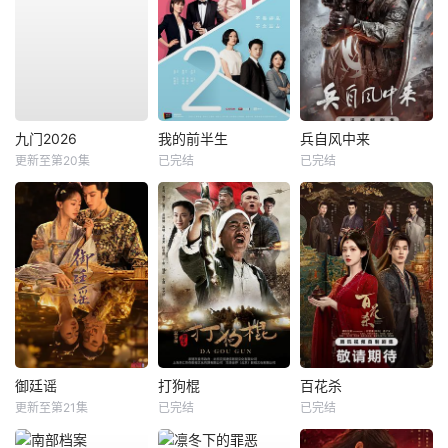
九门2026
我的前半生
兵自风中来
更新至第20集
已完结
已完结
御廷谣
打狗棍
百花杀
更新至第21集
已完结
已完结