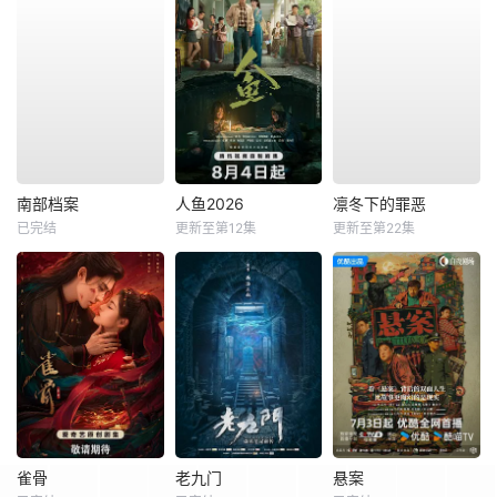
南部档案
人鱼2026
凛冬下的罪恶
已完结
更新至第12集
更新至第22集
雀骨
老九门
悬案