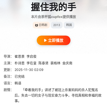
握住我的手
本片由茶杯狐cupfox提供播放
日韩剧
2013
韩国
立即播放
导演：
崔恩景
李启俊
主演：
朴诗恩
李在皇
陈泰贤
裴格林
金庆南
更新：
2025-11-30 02:09
备注：
已完结
语言：
韩语
剧情：
「牵着我的手」讲述了被冠上杀害妈妈的杀人犯冤名
后，失去一切的女子与现实奋力斗争，寻找真相和幸福的故
事。