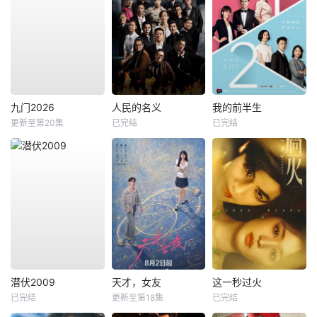
九门2026
人民的名义
我的前半生
更新至第20集
已完结
已完结
潜伏2009
天才，女友
这一秒过火
已完结
更新至第18集
已完结