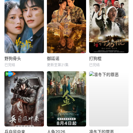
野狗骨头
御廷谣
打狗棍
已完结
更新至第21集
已完结
兵自风中来
人鱼2026
凛冬下的罪恶