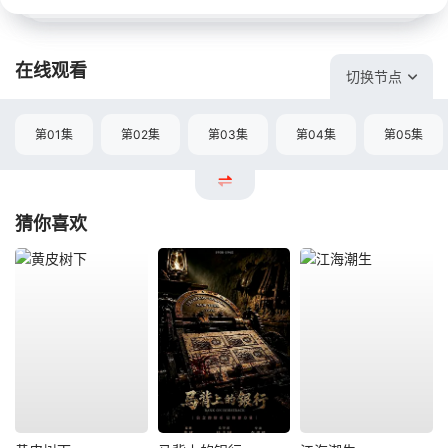
在线观看
切换节点
第01集
第02集
第03集
第04集
第05集
猜你喜欢