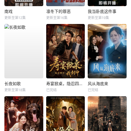
南戏
凛冬下的罪恶
我当卧底这件事
更新至第12集
更新至第16集
更新至第19集
长夜如歌
寿宴掀桌，隐忍四年我封神
风从海底来
更新至第18集
已完结
已完结