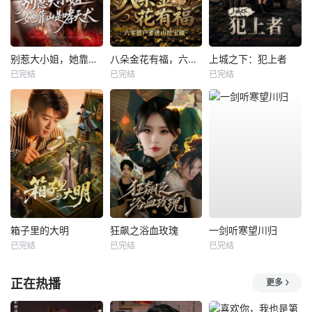
别惹大小姐，她靠山是哮天犬
八朵金花有福，六零猎户爹进山挖宝藏
上城之下：犯上者
已完结
已完结
已完结
箱子里的大明
狂飙之浴血玫瑰
一剑听寒望川归
已完结
已完结
已完结
正在热播
更多